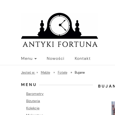
Menu
Nowości
Kontakt
Jesteś w:
»
Meble
»
Fotele
»
Bujane
MENU
BUJA
Barometry
Biżuteria
Kolekcje