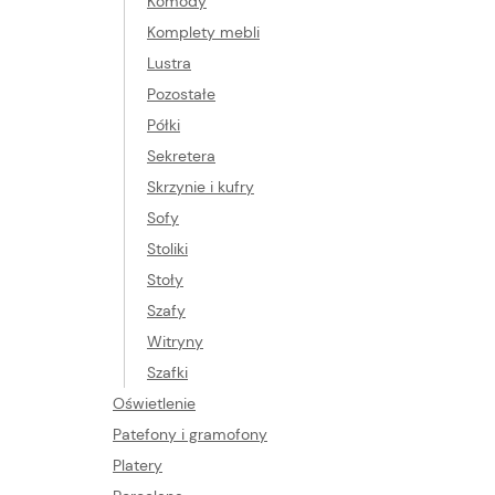
Komody
Komplety mebli
Lustra
Pozostałe
Półki
Sekretera
Skrzynie i kufry
Sofy
Stoliki
Stoły
Szafy
Witryny
Szafki
Oświetlenie
Patefony i gramofony
Platery