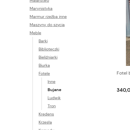
Malarstwo
Marynistyka
Marmur rzeźba inne
Maszyny do szycia
Meble
Barki
Biblioteczki
Bieliźniarki
Biurka
Fotel 
Fotele
Inne
340,0
Bujane
Ludwik
Tron
Kredens
Krzesła